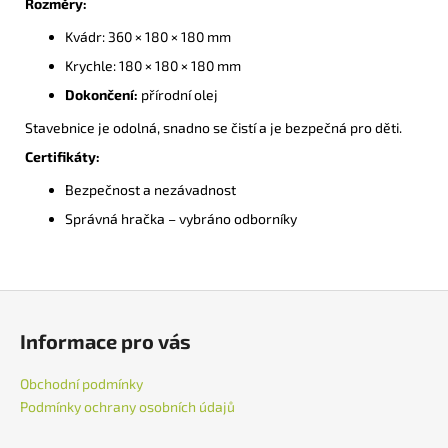
Rozměry:
Kvádr: 360 × 180 × 180 mm
Krychle: 180 × 180 × 180 mm
Dokončení:
přírodní olej
Stavebnice je odolná, snadno se čistí a je bezpečná pro děti.
Certifikáty:
Bezpečnost a nezávadnost
Správná hračka – vybráno odborníky
Z
á
Informace pro vás
p
a
Obchodní podmínky
t
Podmínky ochrany osobních údajů
í