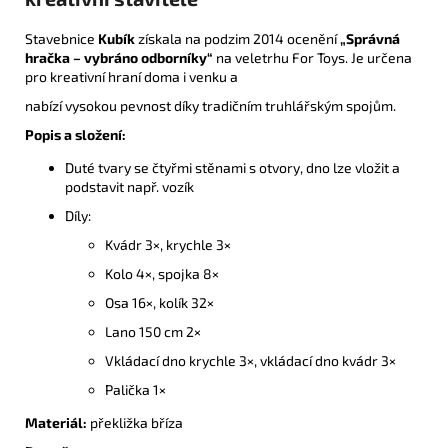
Stavebnice
Kubík
získala na podzim 2014 ocenění
„Správná
hračka – vybráno odborníky“
na veletrhu For Toys. Je určena
pro kreativní hraní doma i venku a
nabízí vysokou pevnost díky tradičním truhlářským spojům.
Popis a složení:
Duté tvary se čtyřmi stěnami s otvory, dno lze vložit a
podstavit např. vozík
Díly:
Kvádr 3×, krychle 3×
Kolo 4×, spojka 8×
Osa 16×, kolík 32×
Lano 150 cm 2×
Vkládací dno krychle 3×, vkládací dno kvádr 3×
Palička 1×
Materiál:
překližka bříza