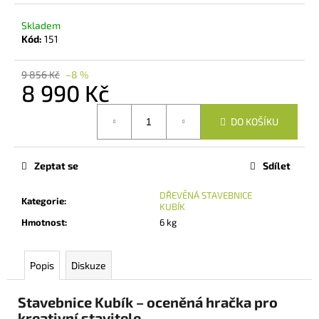
č
u
Skladem
j
Kód:
151
e
m
9 856 Kč
–8 %
e
8 990 Kč
Měrná
DO KOŠÍKU
POZNÁVACÍ
cena:
SADA
DŘEVIN
Zeptat se
Sdílet
1
990
Kč
DŘEVĚNÁ STAVEBNICE
Kategorie
:
Původně:
KUBÍK
2
Hmotnost
:
6 kg
185
Kč
Popis
Diskuze
Stavebnice Kubík – oceněná hračka pro
kreativní stavitele