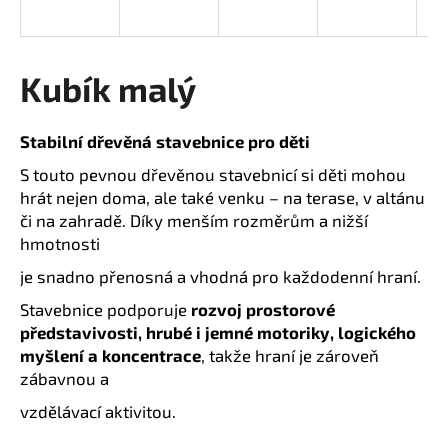
R
a
j
M
í
Kubík malý
t
A
?
Stabilní dřevěná stavebnice pro děti
S touto pevnou dřevěnou stavebnicí si děti mohou
hrát nejen doma, ale také venku – na terase, v altánu
či na zahradě. Díky menším rozměrům a nižší
HLEDAT
hmotnosti
je snadno přenosná a vhodná pro každodenní hraní.
Stavebnice podporuje
rozvoj prostorové
D
představivosti, hrubé i jemné motoriky, logického
o
myšlení a koncentrace
, takže hraní je zároveň
p
zábavnou a
o
r
vzdělávací aktivitou.
u