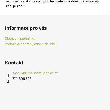
výchovy, ve skautských oddílech, ale i v rodinách, které mají
rádi přírodu.
Z
á
Informace pro vás
p
a
Obchodní podmínky
t
Podmínky ochrany osobních údajů
í
Kontakt
spacil
@
drevenastavebnice.cz
‭774 896 698‬