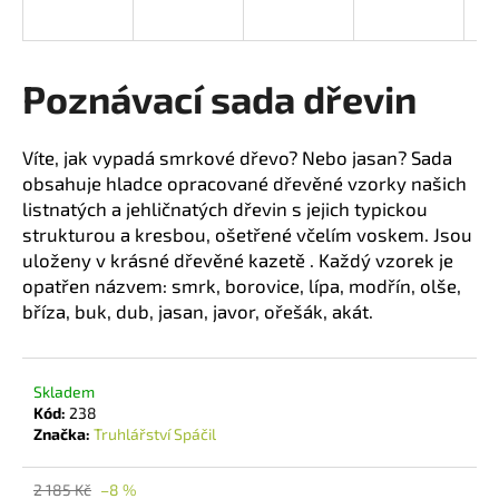
R
a
j
M
í
Poznávací sada dřevin
t
A
?
Víte, jak vypadá smrkové dřevo? Nebo jasan? Sada
obsahuje hladce opracované dřevěné vzorky našich
listnatých a jehličnatých dřevin s jejich typickou
strukturou a kresbou, ošetřené včelím voskem. Jsou
uloženy v krásné dřevěné kazetě . Každý vzorek je
HLEDAT
opatřen názvem: smrk, borovice, lípa, modřín, olše,
bříza, buk, dub, jasan, javor, ořešák, akát.
D
o
Skladem
p
Kód:
238
o
Značka:
Truhlářství Spáčil
r
u
2 185 Kč
–8 %