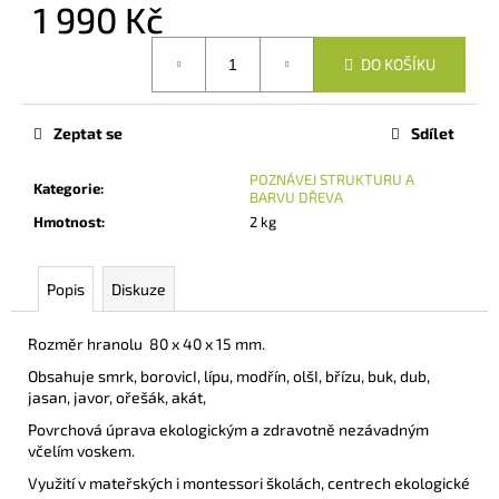
č
1 990 Kč
u
Měrná
j
DO KOŠÍKU
cena:
e
m
e
Zeptat se
Sdílet
POZNÁVEJ STRUKTURU A
Kategorie
:
SPOJSI
BARVU DŘEVA
A
Hmotnost
:
2 kg
TVOŘ!
-
46
DÍLŮ
Popis
Diskuze
2
699
Rozměr hranolu 80 x 40 x 15 mm.
Kč
Původně:
Obsahuje smrk, borovicI, lípu, modřín, olšI, břízu, buk, dub,
3
jasan, javor, ořešák, akát,
230
Povrchová úprava ekologickým a zdravotně nezávadným
Kč
včelím voskem.
Využití v mateřských i montessori školách, centrech ekologické