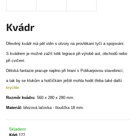
a
j
í
Kvádr
t
?
Dřevěný kvádr má pět stěn s otvory na provlékaní tyčí a spojování.
S kvádrem je možné zažít tolik legrace při výrobě aut, obchodů nebo
při cvičení.
HLEDAT
Dětská fantazie pracuje naplno při hraní s Polikarpovou stavebnicí,
a tak by se klukům a holčičkám ještě mohla hodit třeba také další
krychle.
D
Rozměr kvádru
: 560 x 280 x 280 mm.
o
Materiál:
březová laťovka - tloušťka 18 mm.
p
o
r
Skladem
u
Kód:
177