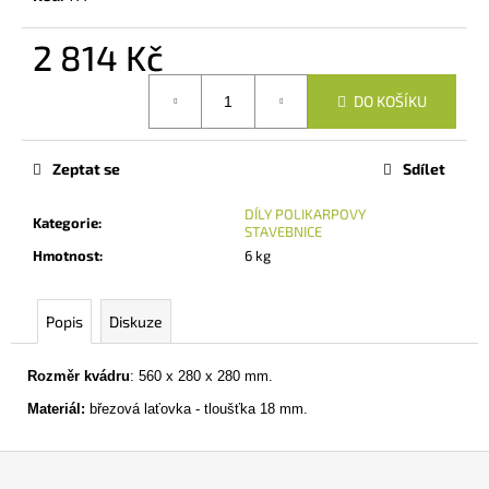
č
u
2 814 Kč
j
e
Měrná
m
DO KOŠÍKU
cena:
e
Zeptat se
Sdílet
VELKÁ
POSTÝLKA
DÍLY POLIKARPOVY
Kategorie
:
BÁRA
STAVEBNICE
-
Hmotnost
:
6 kg
S
MATRACÍ
A
PEŘINKAMI
Popis
Diskuze
1
325
Rozměr kvádru
: 560 x 280 x 280 mm.
Kč
Materiál:
březová laťovka - tloušťka 18 mm.
Z