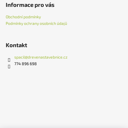
á
Informace pro vás
p
a
Obchodní podmínky
t
Podmínky ochrany osobních údajů
í
Kontakt
spacil
@
drevenastavebnice.cz
‭774 896 698‬