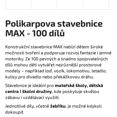
R
a
j
M
í
Polikarpova stavebnice
t
A
MAX - 100 dílů
?
Konstrukční stavebnice MAX nabízí dětem široké
možnosti tvoření a podporuje rozvoj fantazie i jemné
motoriky. Ze 100 pevných a snadno spojovatelných
HLEDAT
dílů mohou děti vytvářet nejrůznější prostorové
modely – například loď, vozík, lokomotivu, letadlo,
kulisy pro divadlo nebo překážkovou dráhu.
D
Stavebnice je ideální pro
mateřské školy, dětská
o
centra i školní družiny
, kde poskytuje skvělou
p
zábavu i vzdělávací využití.
o
Jednotlivé díly, včetně
žebříku
, je možné kdykoli
r
dokoupit.
u