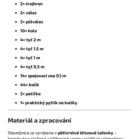
2× trojhran
2× válec
2× půlválec
10× kolo
4× tyč 2 m
4× tyč 1,5 m
4× tyč 1 m
4× tyč 0,5 m
14× spojovací osa 0,1 m
44× kolík
2× palička
1× praktický pytlík na kolíky
Materiál a zpracování
Stavebnice je vyrobena z
pětivrstvé březové laťovky
–
konstrukce složená z křížených vrstev zajišťuje výjimečnou