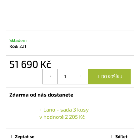
č
u
j
e
m
e
Skladem
Kód:
221
POZNÁVACÍ
SADA
51 690 Kč
DŘEVIN
Měrná
1
DO KOŠÍKU
cena:
990
Kč
Původně:
Zdarma od nás dostanete
2
185
Kč
+ Lano - sada 3 kusy
v hodnotě 2 205 Kč
Zeptat se
Sdílet