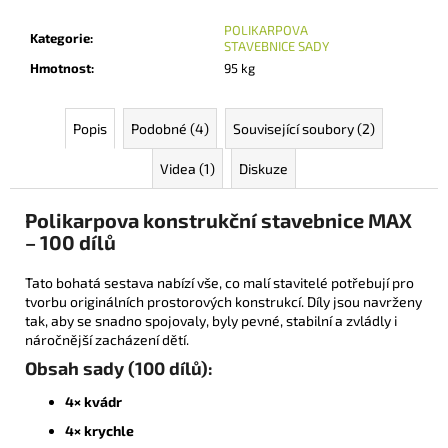
POLIKARPOVA
Kategorie
:
STAVEBNICE SADY
Hmotnost
:
95 kg
Popis
Podobné (4)
Související soubory (2)
Videa (1)
Diskuze
Polikarpova konstrukční stavebnice MAX
– 100 dílů
Tato bohatá sestava nabízí vše, co malí stavitelé potřebují pro
tvorbu originálních prostorových konstrukcí. Díly jsou navrženy
tak, aby se snadno spojovaly, byly pevné, stabilní a zvládly i
náročnější zacházení dětí.
Obsah sady (100 dílů):
4× kvádr
4× krychle