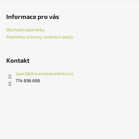
Z
á
Informace pro vás
p
a
Obchodní podmínky
t
Podmínky ochrany osobních údajů
í
Kontakt
spacil
@
drevenastavebnice.cz
‭774 896 698‬